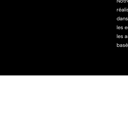
Notr
réali
dans
les e
les 
basés