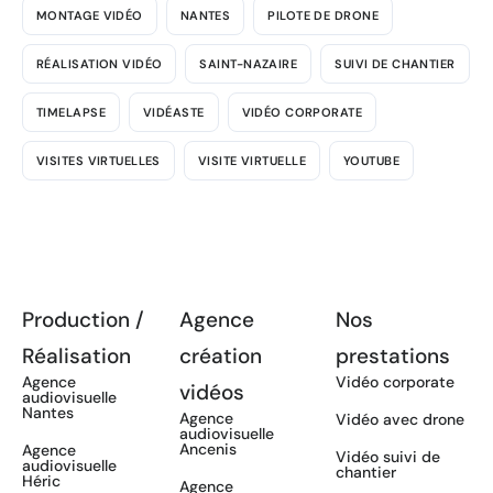
MONTAGE VIDÉO
NANTES
PILOTE DE DRONE
RÉALISATION VIDÉO
SAINT-NAZAIRE
SUIVI DE CHANTIER
TIMELAPSE
VIDÉASTE
VIDÉO CORPORATE
VISITES VIRTUELLES
VISITE VIRTUELLE
YOUTUBE
Production /
Agence
Nos
Réalisation
création
prestations
Agence
Vidéo corporate
vidéos
audiovisuelle
Nantes
Agence
Vidéo avec drone
audiovisuelle
Ancenis
Agence
Vidéo suivi de
audiovisuelle
chantier
Héric
Agence