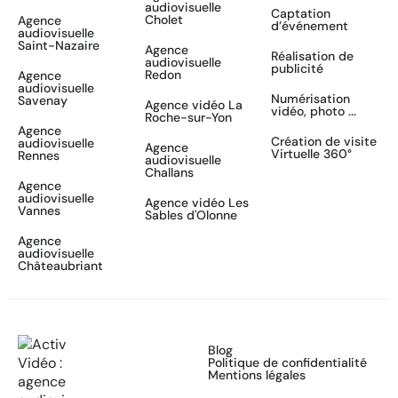
audiovisuelle
Captation
Cholet
Agence
d’événement
audiovisuelle
Saint-Nazaire
Agence
Réalisation de
audiovisuelle
publicité
Redon
Agence
audiovisuelle
Numérisation
Savenay
Agence vidéo La
vidéo, photo ...
Roche-sur-Yon
Agence
Création de visite
audiovisuelle
Agence
Virtuelle 360°
Rennes
audiovisuelle
Challans
Agence
audiovisuelle
Agence vidéo Les
Vannes
Sables d'Olonne
Agence
audiovisuelle
Châteaubriant
Blog
Politique de confidentialité
Mentions légales