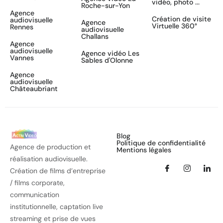
vidéo, photo ...
Roche-sur-Yon
Agence
Création de visite
audiovisuelle
Agence
Virtuelle 360°
Rennes
audiovisuelle
Challans
Agence
audiovisuelle
Agence vidéo Les
Vannes
Sables d'Olonne
Agence
audiovisuelle
Châteaubriant
Blog
Politique de confidentialité
Agence de production et
Mentions légales
réalisation audiovisuelle.
Création de films d’entreprise
/ films corporate,
communication
institutionnelle, captation live
streaming et prise de vues