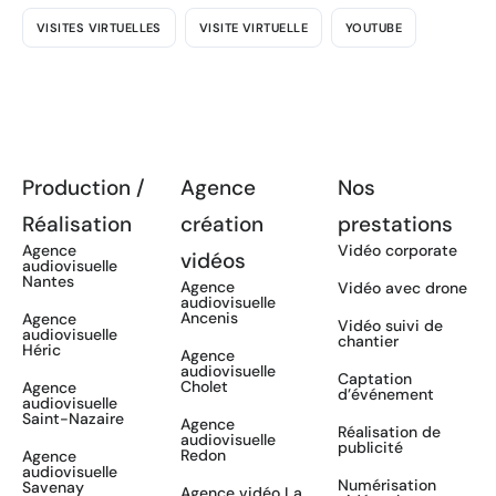
VISITES VIRTUELLES
VISITE VIRTUELLE
YOUTUBE
Production /
Agence
Nos
Réalisation
création
prestations
Agence
Vidéo corporate
vidéos
audiovisuelle
Nantes
Agence
Vidéo avec drone
audiovisuelle
Ancenis
Agence
Vidéo suivi de
audiovisuelle
chantier
Héric
Agence
audiovisuelle
Captation
Cholet
Agence
d’événement
audiovisuelle
Saint-Nazaire
Agence
Réalisation de
audiovisuelle
publicité
Redon
Agence
audiovisuelle
Numérisation
Savenay
Agence vidéo La